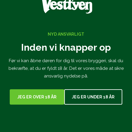
Willemoes Jul 2025 har noter af karamel, tørret frugt og
vanilje, som balanceres af en vinøs syrlighed og et strejf af
ristet eg.
NYD ANSVARLIGT
En kraftfuld juleøl, der kan nydes både før, under og efter
Inden vi knapper op
julens gode måltider.
Før vi kan åbne døren for dig til vores bryggeri, skal du
Willemoes Jul 2025 har en alkoholprocent på 9 %, og
udkommer som sædvanlig i en 66 cl. glasflaske.
bekræfte, at du er fyldt 18 år. Det er vores måde at sikre
ansvarlig nydelse på.
Vi har allerede leveret Willemoes Jul 2025 til COOP, og den
vil derfor være at finde i udvalgte COOP-butikker i løbet af
november og december.
JEG ER OVER 18 ÅR
JEG ER UNDER 18 ÅR