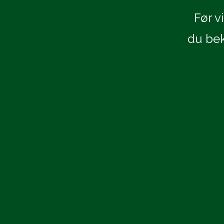
Før v
du bek