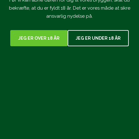
bekræfte, at du er fyldt 18 år. Det er vores måde at sikre
Læs mere
ansvarlig nydelse på.
JEG ER OVER 18 ÅR
JEG ER UNDER 18 ÅR
24. Feb. 2026
Jolly dåser – nu i en praktisk 6-pack
Læs mere
31. Okt. 2025
Årets julenyhed fra Willemoes er en barley
wine
Læs mere