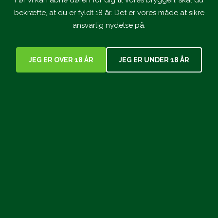
bekræfte, at du er fyldt 18 år. Det er vores måde at sikre
Læs mere
ansvarlig nydelse på.
JEG ER OVER 18 ÅR
JEG ER UNDER 18 ÅR
24. Feb. 2026
Jolly dåser – nu i en praktisk 6-pack
Læs mere
31. Okt. 2025
Årets julenyhed fra Willemoes er en barley
wine
Læs mere